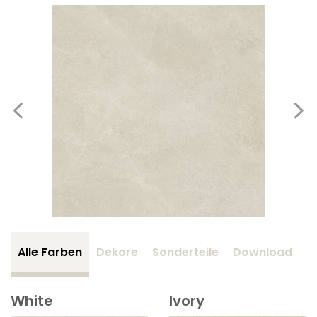
Alle Farben
Dekore
Sonderteile
Download
Z
White
Ivory