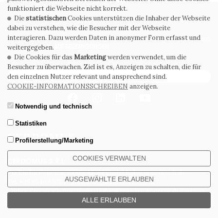
funktioniert die Webseite nicht korrekt.
Die
statistischen
Cookies unterstützen die Inhaber der Webseite
PRIVACY POLICY
COOKIE POLICY
dabei zu verstehen, wie die Besucher mit der Webseite
interagieren. Dazu werden Daten in anonymer Form erfasst und
ALLGEMEINE
WHISTLEBLOWING
VERKAUFSBEDINGUNGEN
weitergegeben.
Die Cookies für das
Marketing
werden verwendet, um die
Besucher zu überwachen. Ziel ist es, Anzeigen zu schalten, die für
ABONNIEREN SIE DEN NEWSLETTER
den einzelnen Nutzer relevant und ansprechend sind.
COOKIE-INFORMATIONSSCHREIBEN
anzeigen.
Notwendig und technisch
Statistiken
Profilerstellung/Marketing
COOKIES VERWALTEN
CERDOMUS S.R.L.
Via Emilia Ponente, 1000 - 48014 Castel Bolognese (RA) Italy
AUSGEWÄHLTE ERLAUBEN
Tel. +39.0546.652111 - Email: info@cerdomus.com
Codice Fiscale e numero iscrizione al registro imprese di Ravenna
02620780391 - REA RA 217992 - Capitale Sociale Euro 20.000.000 i.v.
ALLE ERLAUBEN