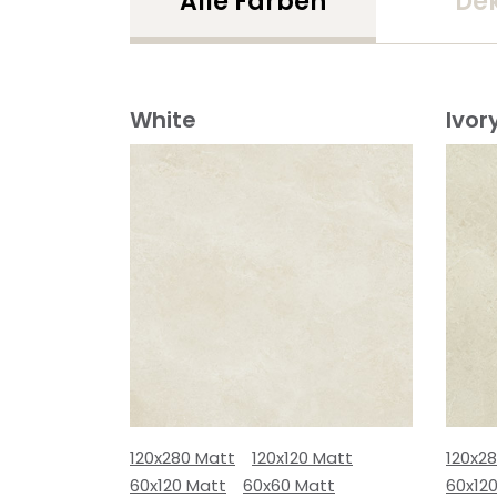
Alle Farben
De
White
Ivor
120x280 Matt
120x120 Matt
120x2
60x120 Matt
60x60 Matt
60x12