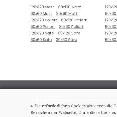
120x120 Matt
60x120 Matt
120x12
60x60 Matt
30x60 Matt
60x60
120x120 Poliert
60x120 Poliert
120x12
60x60 Poliert
30x60 Poliert
60x60 
120x120 Safe
60x120 Safe
120x12
60x60 Safe
30x60 Safe
60x60
Die
erforderlichen
Cookies aktivieren die 
CERDOMUS S.R.L.
Bereichen der Webseite. Ohne diese Cookies f