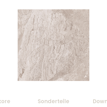
kore
Sonderteile
Down