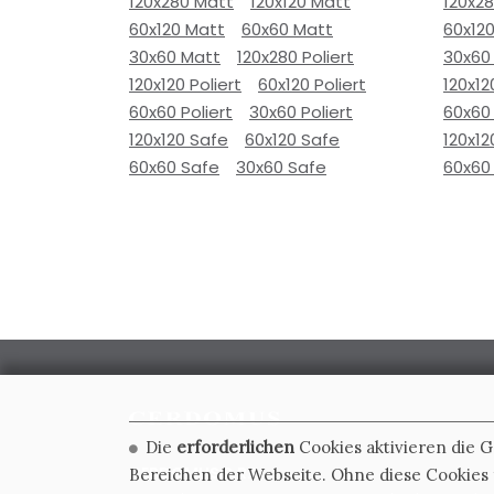
120x280 Matt
120x120 Matt
120x2
60x120 Matt
60x60 Matt
60x12
30x60 Matt
120x280 Poliert
30x60
120x120 Poliert
60x120 Poliert
120x12
60x60 Poliert
30x60 Poliert
60x60 
120x120 Safe
60x120 Safe
120x12
60x60 Safe
30x60 Safe
60x60
Die
erforderlichen
Cookies aktivieren die 
CERDOMUS S.R.L.
Bereichen der Webseite. Ohne diese Cookies f