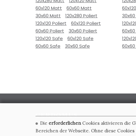
120x280 Matt
120x120 Matt
120x2
60x120 Matt
60x60 Matt
60x12
30x60 Matt
120x280 Poliert
30x60
120x120 Poliert
60x120 Poliert
120x12
60x60 Poliert
30x60 Poliert
60x60 
120x120 Safe
60x120 Safe
120x12
60x60 Safe
30x60 Safe
60x60
Die
erforderlichen
Cookies aktivieren die 
CERDOMUS S.R.L.
Bereichen der Webseite. Ohne diese Cookies f