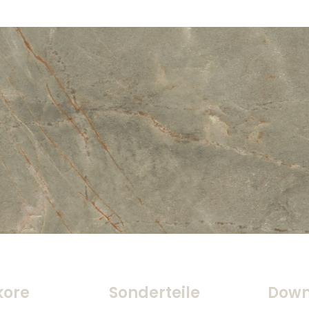
kore
Sonderteile
Down