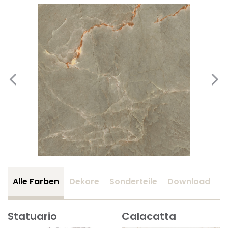
Alle Farben
Dekore
Sonderteile
Download
Z
Statuario
Calacatta