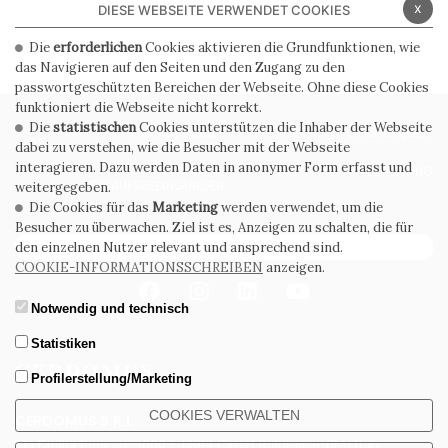
x
DIESE WEBSEITE VERWENDET COOKIES
Die
erforderlichen
Cookies aktivieren die Grundfunktionen, wie
das Navigieren auf den Seiten und den Zugang zu den
passwortgeschützten Bereichen der Webseite. Ohne diese Cookies
funktioniert die Webseite nicht korrekt.
Die
statistischen
Cookies unterstützen die Inhaber der Webseite
PRIVACY POLICY
COOKIE POLICY
dabei zu verstehen, wie die Besucher mit der Webseite
interagieren. Dazu werden Daten in anonymer Form erfasst und
ALLGEMEINE
WHISTLEBLOWING
VERKAUFSBEDINGUNGEN
weitergegeben.
Die Cookies für das
Marketing
werden verwendet, um die
Besucher zu überwachen. Ziel ist es, Anzeigen zu schalten, die für
ABONNIEREN SIE DEN NEWSLETTER
den einzelnen Nutzer relevant und ansprechend sind.
COOKIE-INFORMATIONSSCHREIBEN
anzeigen.
Notwendig und technisch
Statistiken
Profilerstellung/Marketing
COOKIES VERWALTEN
CERDOMUS S.R.L.
Via Emilia Ponente, 1000 - 48014 Castel Bolognese (RA) Italy