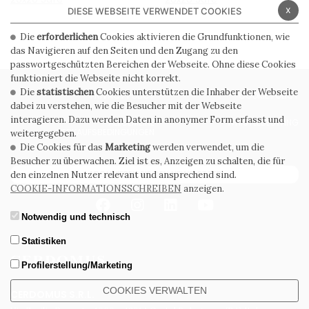
x
DIESE WEBSEITE VERWENDET COOKIES
Die
erforderlichen
Cookies aktivieren die Grundfunktionen, wie
das Navigieren auf den Seiten und den Zugang zu den
passwortgeschützten Bereichen der Webseite. Ohne diese Cookies
funktioniert die Webseite nicht korrekt.
Die
statistischen
Cookies unterstützen die Inhaber der Webseite
PRIVACY POLICY
COOKIE POLICY
dabei zu verstehen, wie die Besucher mit der Webseite
interagieren. Dazu werden Daten in anonymer Form erfasst und
ALLGEMEINE
WHISTLEBLOWING
VERKAUFSBEDINGUNGEN
weitergegeben.
Die Cookies für das
Marketing
werden verwendet, um die
Besucher zu überwachen. Ziel ist es, Anzeigen zu schalten, die für
ABONNIEREN SIE DEN NEWSLETTER
den einzelnen Nutzer relevant und ansprechend sind.
COOKIE-INFORMATIONSSCHREIBEN
anzeigen.
Notwendig und technisch
Statistiken
Profilerstellung/Marketing
COOKIES VERWALTEN
CERDOMUS S.R.L.