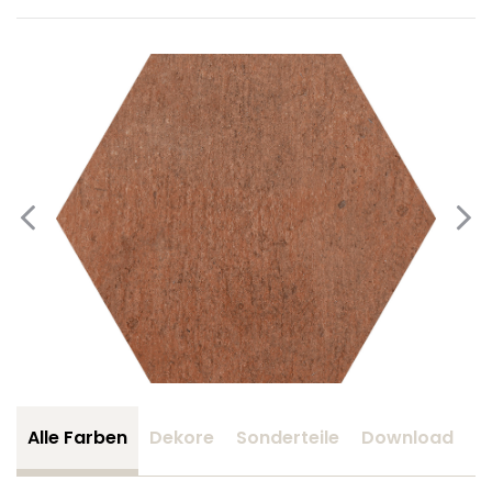
Alle Farben
Dekore
Sonderteile
Download
Z