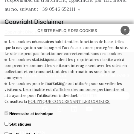
responsable du traitement, également par téléphone
au no. suivant : +39 0546 652111. »
Copyright Disclaimer
x
CE SITE EMPLOIE DES COOKIES
Copyright Disclaimer
(85.27 KB)
Les cookies
nécessaires
habilitent les fonctions de base, telles
que la navigation sur la page et l'accès aux zones protégées du site.
Le site ne peut pas fonctionner correctement sans ces cookies.
Les cookies
statistiques
aident les propriétaires du site web à
PRIVACY POLICY
COOKIE POLICY
comprendre comment les visiteurs interagissent avec les sites en
collectant et en transmettant des informations sous forme
WHISTLEBLOWING
CONDITIONS GÉNÉRALES DE
anonyme.
VENTE
Les cookies pour le
marketing
sont utilisés pour surveiller les
visiteurs. Leur finalité est d'afficher des annonces pertinentes et
attrayantes pour l'utilisateur individuel.
ABONNEZ-VOUS À LA NEWSLETTER
Consultez la
POLITIQUE CONCERNANT LES COOKIES.
Nécessaire et technique
Statistiques