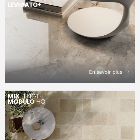
LEVIGATO
+
En savoir plus
MIX
LENGTH
MODULO
HQ.