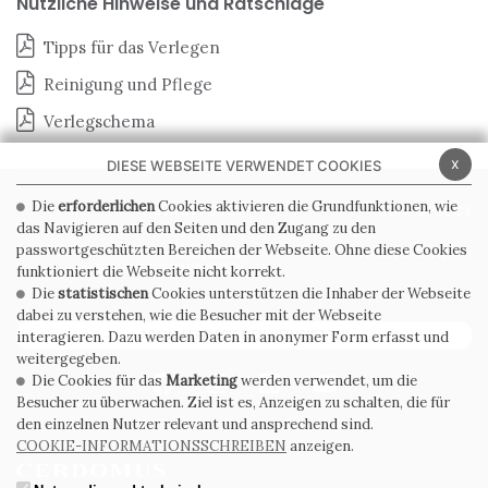
Nützliche Hinweise und Ratschläge
Tipps für das Verlegen
Reinigung und Pflege
Verlegschema
x
DIESE WEBSEITE VERWENDET COOKIES
Die
erforderlichen
Cookies aktivieren die Grundfunktionen, wie
PRIVACY POLICY
COOKIE POLICY
das Navigieren auf den Seiten und den Zugang zu den
passwortgeschützten Bereichen der Webseite. Ohne diese Cookies
ALLGEMEINE
WHISTLEBLOWING
VERKAUFSBEDINGUNGEN
funktioniert die Webseite nicht korrekt.
Die
statistischen
Cookies unterstützen die Inhaber der Webseite
dabei zu verstehen, wie die Besucher mit der Webseite
ABONNIEREN SIE DEN NEWSLETTER
interagieren. Dazu werden Daten in anonymer Form erfasst und
weitergegeben.
Die Cookies für das
Marketing
werden verwendet, um die
Besucher zu überwachen. Ziel ist es, Anzeigen zu schalten, die für
den einzelnen Nutzer relevant und ansprechend sind.
COOKIE-INFORMATIONSSCHREIBEN
anzeigen.