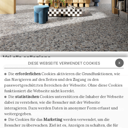
Vai alla collezione
x
DIESE WEBSEITE VERWENDET COOKIES
NEOCLASSICA
Die
erforderlichen
Cookies aktivieren die Grundfunktionen, wie
das Navigieren auf den Seiten und den Zugang zu den
passwortgeschützten Bereichen der Webseite. Ohne diese Cookies
funktioniert die Webseite nicht korrekt.
Die
statistischen
Cookies unterstützen die Inhaber der Webseite
PRIVACY POLICY
COOKIE POLICY
dabei zu verstehen, wie die Besucher mit der Webseite
interagieren. Dazu werden Daten in anonymer Form erfasst und
ALLGEMEINE
WHISTLEBLOWING
VERKAUFSBEDINGUNGEN
weitergegeben.
Die Cookies für das
Marketing
werden verwendet, um die
Besucher zu überwachen. Ziel ist es, Anzeigen zu schalten, die für