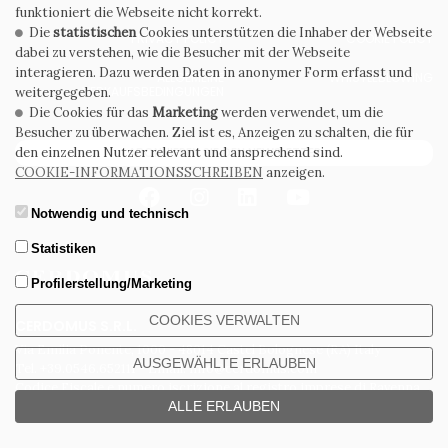
funktioniert die Webseite nicht korrekt.
Die
statistischen
Cookies unterstützen die Inhaber der Webseite
PRIVACY POLICY
COOKIE POLICY
dabei zu verstehen, wie die Besucher mit der Webseite
interagieren. Dazu werden Daten in anonymer Form erfasst und
ALLGEMEINE
WHISTLEBLOWING
VERKAUFSBEDINGUNGEN
weitergegeben.
Die Cookies für das
Marketing
werden verwendet, um die
Besucher zu überwachen. Ziel ist es, Anzeigen zu schalten, die für
ABONNIEREN SIE DEN NEWSLETTER
den einzelnen Nutzer relevant und ansprechend sind.
COOKIE-INFORMATIONSSCHREIBEN
anzeigen.
Notwendig und technisch
Statistiken
Profilerstellung/Marketing
Mehr erfahren
COOKIES VERWALTEN
CERDOMUS S.R.L.
Via Emilia Ponente, 1000 - 48014 Castel Bolognese (RA) Italy
AUSGEWÄHLTE ERLAUBEN
Tel. +39.0546.652111 - Email: info@cerdomus.com
Codice Fiscale e numero iscrizione al registro imprese di Ravenna
ALLE ERLAUBEN
02620780391 - REA RA 217992 - Capitale Sociale Euro 20.000.000 i.v.