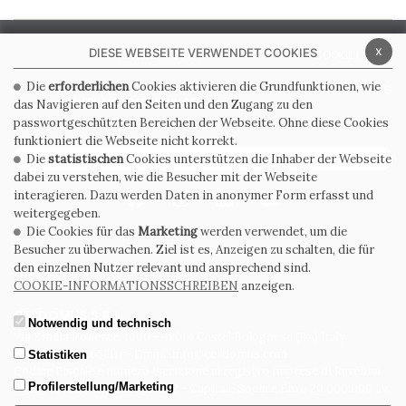
x
DIESE WEBSEITE VERWENDET COOKIES
PRIVACY POLICY
COOKIE POLICY
Die
erforderlichen
Cookies aktivieren die Grundfunktionen, wie
ALLGEMEINE
WHISTLEBLOWING
VERKAUFSBEDINGUNGEN
das Navigieren auf den Seiten und den Zugang zu den
passwortgeschützten Bereichen der Webseite. Ohne diese Cookies
funktioniert die Webseite nicht korrekt.
ABONNIEREN SIE DEN NEWSLETTER
Die
statistischen
Cookies unterstützen die Inhaber der Webseite
dabei zu verstehen, wie die Besucher mit der Webseite
interagieren. Dazu werden Daten in anonymer Form erfasst und
weitergegeben.
Die Cookies für das
Marketing
werden verwendet, um die
Besucher zu überwachen. Ziel ist es, Anzeigen zu schalten, die für
den einzelnen Nutzer relevant und ansprechend sind.
COOKIE-INFORMATIONSSCHREIBEN
anzeigen.
CERDOMUS S.R.L.
Notwendig und technisch
Via Emilia Ponente, 1000 - 48014 Castel Bolognese (RA) Italy
Tel. +39.0546.652111 - Email: info@cerdomus.com
Statistiken
Codice Fiscale e numero iscrizione al registro imprese di Ravenna
Profilerstellung/Marketing
02620780391 - REA RA 217992 - Capitale Sociale Euro 20.000.000 i.v.