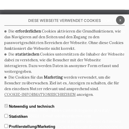
x
DIESE WEBSEITE VERWENDET COOKIES
PRIVACY POLICY
COOKIE POLICY
Die
erforderlichen
Cookies aktivieren die Grundfunktionen, wie
ALLGEMEINE
WHISTLEBLOWING
VERKAUFSBEDINGUNGEN
das Navigieren auf den Seiten und den Zugang zu den
passwortgeschützten Bereichen der Webseite. Ohne diese Cookies
funktioniert die Webseite nicht korrekt.
ABONNIEREN SIE DEN NEWSLETTER
Die
statistischen
Cookies unterstützen die Inhaber der Webseite
dabei zu verstehen, wie die Besucher mit der Webseite
interagieren. Dazu werden Daten in anonymer Form erfasst und
weitergegeben.
Die Cookies für das
Marketing
werden verwendet, um die
Besucher zu überwachen. Ziel ist es, Anzeigen zu schalten, die für
den einzelnen Nutzer relevant und ansprechend sind.
COOKIE-INFORMATIONSSCHREIBEN
anzeigen.
CERDOMUS S.R.L.
Notwendig und technisch
Via Emilia Ponente, 1000 - 48014 Castel Bolognese (RA) Italy
Tel. +39.0546.652111 - Email: info@cerdomus.com
Statistiken
Codice Fiscale e numero iscrizione al registro imprese di Ravenna
Profilerstellung/Marketing
02620780391 - REA RA 217992 - Capitale Sociale Euro 20.000.000 i.v.