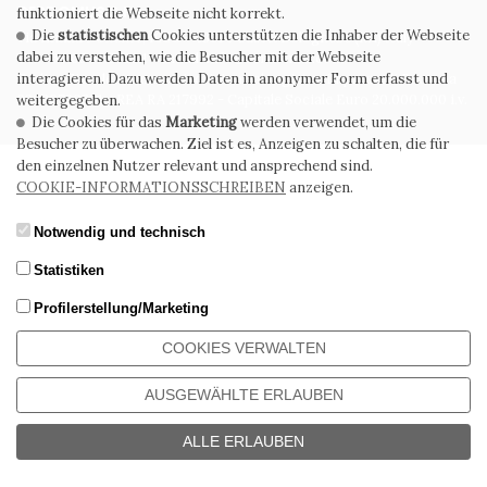
CERDOMUS S.R.L.
funktioniert die Webseite nicht korrekt.
Die
statistischen
Cookies unterstützen die Inhaber der Webseite
Via Emilia Ponente, 1000 - 48014 Castel Bolognese (RA) Italy
dabei zu verstehen, wie die Besucher mit der Webseite
Tel. +39.0546.652111 - Email: info@cerdomus.com
interagieren. Dazu werden Daten in anonymer Form erfasst und
Codice Fiscale e numero iscrizione al registro imprese di Ravenna
02620780391 - REA RA 217992 - Capitale Sociale Euro 20.000.000 i.v.
weitergegeben.
Die Cookies für das
Marketing
werden verwendet, um die
Besucher zu überwachen. Ziel ist es, Anzeigen zu schalten, die für
den einzelnen Nutzer relevant und ansprechend sind.
COOKIE-INFORMATIONSSCHREIBEN
anzeigen.
Notwendig und technisch
Statistiken
Profilerstellung/Marketing
COOKIES VERWALTEN
AUSGEWÄHLTE ERLAUBEN
ALLE ERLAUBEN