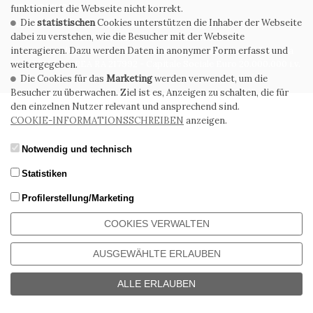
CERDOMUS S.R.L.
funktioniert die Webseite nicht korrekt.
Die
statistischen
Cookies unterstützen die Inhaber der Webseite
Via Emilia Ponente, 1000 - 48014 Castel Bolognese (RA) Italy
dabei zu verstehen, wie die Besucher mit der Webseite
Tel. +39.0546.652111 - Email: info@cerdomus.com
interagieren. Dazu werden Daten in anonymer Form erfasst und
Codice Fiscale e numero iscrizione al registro imprese di Ravenna
02620780391 - REA RA 217992 - Capitale Sociale Euro 20.000.000 i.v.
weitergegeben.
Die Cookies für das
Marketing
werden verwendet, um die
Besucher zu überwachen. Ziel ist es, Anzeigen zu schalten, die für
den einzelnen Nutzer relevant und ansprechend sind.
COOKIE-INFORMATIONSSCHREIBEN
anzeigen.
Notwendig und technisch
Statistiken
Profilerstellung/Marketing
COOKIES VERWALTEN
AUSGEWÄHLTE ERLAUBEN
ALLE ERLAUBEN