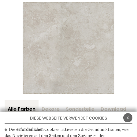
Alle Farben
Dekore
Sonderteile
Download
Z
x
DIESE WEBSEITE VERWENDET COOKIES
Die
erforderlichen
Cookies aktivieren die Grundfunktionen, wie
das Navigieren auf den Seiten und den Zugang zu den