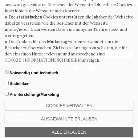
passwortgeschützten Bereichen der Webseite. Ohne diese Cookies
funktioniert die Webseite nicht korrekt.
Die
statistischen
Cookies unterstützen die Inhaber der Webseite
PRIVACY POLICY
COOKIE POLICY
dabei zu verstehen, wie die Besucher mit der Webseite
interagieren. Dazu werden Daten in anonymer Form erfasst und
ALLGEMEINE
WHISTLEBLOWING
VERKAUFSBEDINGUNGEN
weitergegeben.
Die Cookies für das
Marketing
werden verwendet, um die
Besucher zu überwachen. Ziel ist es, Anzeigen zu schalten, die für
ABONNIEREN SIE DEN NEWSLETTER
den einzelnen Nutzer relevant und ansprechend sind.
COOKIE-INFORMATIONSSCHREIBEN
anzeigen.
Notwendig und technisch
Statistiken
Profilerstellung/Marketing
COOKIES VERWALTEN
CERDOMUS S.R.L.
Via Emilia Ponente, 1000 - 48014 Castel Bolognese (RA) Italy
AUSGEWÄHLTE ERLAUBEN
Tel. +39.0546.652111 - Email: info@cerdomus.com
Codice Fiscale e numero iscrizione al registro imprese di Ravenna
02620780391 - REA RA 217992 - Capitale Sociale Euro 20.000.000 i.v.
ALLE ERLAUBEN