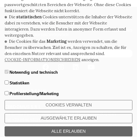
passwortgeschützten Bereichen der Webseite. Ohne diese Cookies
funktioniert die Webseite nicht korrekt.
Die
statistischen
Cookies unterstützen die Inhaber der Webseite
PRIVACY POLICY
COOKIE POLICY
dabei zu verstehen, wie die Besucher mit der Webseite
interagieren. Dazu werden Daten in anonymer Form erfasst und
ALLGEMEINE
WHISTLEBLOWING
VERKAUFSBEDINGUNGEN
weitergegeben.
Die Cookies für das
Marketing
werden verwendet, um die
Besucher zu überwachen. Ziel ist es, Anzeigen zu schalten, die für
ABONNIEREN SIE DEN NEWSLETTER
den einzelnen Nutzer relevant und ansprechend sind.
COOKIE-INFORMATIONSSCHREIBEN
anzeigen.
Notwendig und technisch
Statistiken
Profilerstellung/Marketing
COOKIES VERWALTEN
CERDOMUS S.R.L.
Via Emilia Ponente, 1000 - 48014 Castel Bolognese (RA) Italy
AUSGEWÄHLTE ERLAUBEN
Tel. +39.0546.652111 - Email: info@cerdomus.com
Codice Fiscale e numero iscrizione al registro imprese di Ravenna
02620780391 - REA RA 217992 - Capitale Sociale Euro 20.000.000 i.v.
ALLE ERLAUBEN