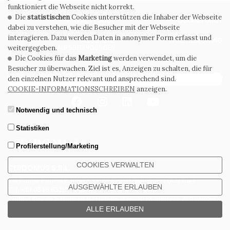
funktioniert die Webseite nicht korrekt.
Die
statistischen
Cookies unterstützen die Inhaber der Webseite
PRIVACY POLICY
COOKIE POLICY
dabei zu verstehen, wie die Besucher mit der Webseite
interagieren. Dazu werden Daten in anonymer Form erfasst und
ALLGEMEINE
WHISTLEBLOWING
VERKAUFSBEDINGUNGEN
weitergegeben.
Die Cookies für das
Marketing
werden verwendet, um die
Besucher zu überwachen. Ziel ist es, Anzeigen zu schalten, die für
ABONNIEREN SIE DEN NEWSLETTER
den einzelnen Nutzer relevant und ansprechend sind.
COOKIE-INFORMATIONSSCHREIBEN
anzeigen.
Notwendig und technisch
Statistiken
Profilerstellung/Marketing
COOKIES VERWALTEN
CERDOMUS S.R.L.
Via Emilia Ponente, 1000 - 48014 Castel Bolognese (RA) Italy
AUSGEWÄHLTE ERLAUBEN
Tel. +39.0546.652111 - Email: info@cerdomus.com
Codice Fiscale e numero iscrizione al registro imprese di Ravenna
ALLE ERLAUBEN
02620780391 - REA RA 217992 - Capitale Sociale Euro 20.000.000 i.v.