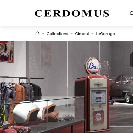
C
-
Collections
-
Ciment
-
LeGarage