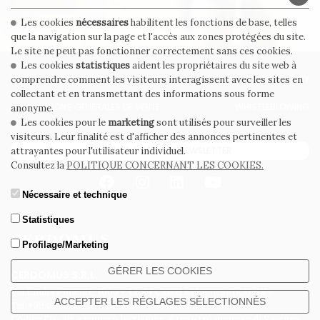
Les cookies
nécessaires
habilitent les fonctions de base, telles
que la navigation sur la page et l'accès aux zones protégées du site.
Le site ne peut pas fonctionner correctement sans ces cookies.
Les cookies
statistiques
aident les propriétaires du site web à
PRIVACY POLICY
COOKIE POLICY
comprendre comment les visiteurs interagissent avec les sites en
collectant et en transmettant des informations sous forme
CONDITIONS GÉNÉRALES DE VENTE
WHISTLEBLOWING
anonyme.
Les cookies pour le
marketing
sont utilisés pour surveiller les
visiteurs. Leur finalité est d'afficher des annonces pertinentes et
ABONNEZ-VOUS À LA NEWSLETTER
attrayantes pour l'utilisateur individuel.
Consultez la
POLITIQUE CONCERNANT LES COOKIES.
Nécessaire et technique
Statistiques
Profilage/Marketing
GÉRER LES COOKIES
CERDOMUS S.R.L.
Via Emilia Ponente, 1000 - 48014 Castel Bolognese (RA) Italy
ACCEPTER LES RÉGLAGES SÉLECTIONNÉS
Tel. +39.0546.652111 - Email: info@cerdomus.com
Codice Fiscale e numero iscrizione al registro imprese di Ravenna