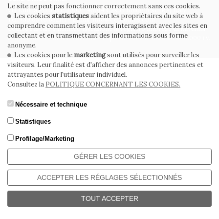
Le site ne peut pas fonctionner correctement sans ces cookies.
Via Emilia Ponente, 1000 - 48014 Castel Bolognese (RA) Italy
Les cookies
statistiques
aident les propriétaires du site web à
Tel. +39.0546.652111 - Email: info@cerdomus.com
comprendre comment les visiteurs interagissent avec les sites en
Codice Fiscale e numero iscrizione al registro imprese di Ravenna
collectant et en transmettant des informations sous forme
02620780391 - REA RA 217992 - Capitale Sociale Euro 20.000.000 i.v.
anonyme.
Les cookies pour le
marketing
sont utilisés pour surveiller les
visiteurs. Leur finalité est d'afficher des annonces pertinentes et
attrayantes pour l'utilisateur individuel.
Consultez la
POLITIQUE CONCERNANT LES COOKIES.
Nécessaire et technique
Statistiques
Profilage/Marketing
GÉRER LES COOKIES
ACCEPTER LES RÉGLAGES SÉLECTIONNÉS
TOUT ACCEPTER