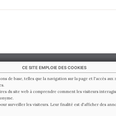
CE SITE EMPLOIE DES COOKIES
ions de base, telles que la navigation sur la page et l'accès aux
es.
 Italy
ires du site web à comprendre comment les visiteurs interagiss
nonyme.
e di Ravenna
pour surveiller les visiteurs. Leur finalité est d'afficher des a
0.000.000 i.v.