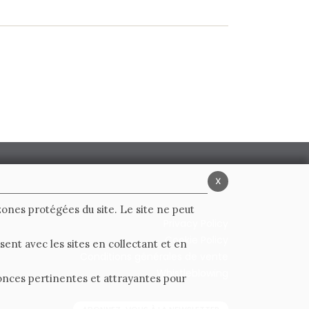
x
 zones protégées du site. Le site ne peut
Privacy Policy
Cookie Policy
ent avec les sites en collectant et en
Conditions générales de vente
Whistleblowing
nnonces pertinentes et attrayantes pour