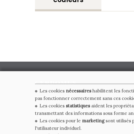
Les cookies
nécessaires
habilitent les fonct
CERDOMUS S.R.L.
pas fonctionner correctement sans ces cooki
Via Emilia Ponente, 1000 - 48014 Castel Bolognese (RA)
Les cookies
statistiques
aident les propriéta
Tel. +39.0546.652111 - Email: info@cerdomus.com
transmettant des informations sous forme a
Codice Fiscale e numero iscrizione al registro impres
Les cookies pour le
marketing
sont utilisés 
02620780391 - REA RA 217992 - Capitale Sociale Euro 2
l'utilisateur individuel.