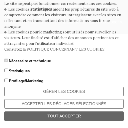
Le site ne peut pas fonctionner correctement sans ces cookies.
Via Emilia Ponente, 1000 - 48014 Castel Bolognese (RA) Italy
Les cookies
statistiques
aident les propriétaires du site web à
Tel. +39.0546.652111 - Email: info@cerdomus.com
comprendre comment les visiteurs interagissent avec les sites en
Codice Fiscale e numero iscrizione al registro imprese di Ravenna
collectant et en transmettant des informations sous forme
02620780391 - REA RA 217992 - Capitale Sociale Euro 20.000.000 i.v.
anonyme.
Les cookies pour le
marketing
sont utilisés pour surveiller les
visiteurs. Leur finalité est d'afficher des annonces pertinentes et
attrayantes pour l'utilisateur individuel.
Consultez la
POLITIQUE CONCERNANT LES COOKIES.
Nécessaire et technique
Statistiques
Profilage/Marketing
GÉRER LES COOKIES
ACCEPTER LES RÉGLAGES SÉLECTIONNÉS
TOUT ACCEPTER