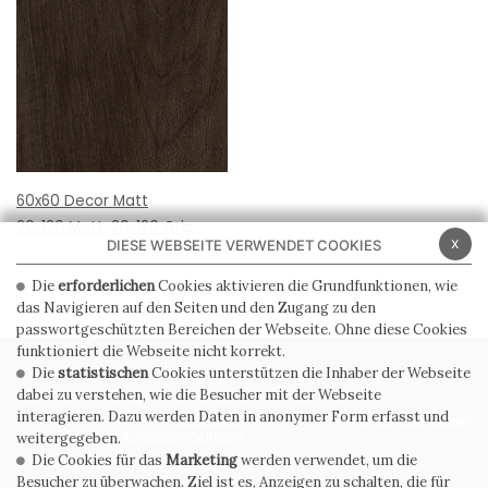
60x60 Decor Matt
20x120 Matt
20x120 Grip
x
DIESE WEBSEITE VERWENDET COOKIES
Die
erforderlichen
Cookies aktivieren die Grundfunktionen, wie
das Navigieren auf den Seiten und den Zugang zu den
passwortgeschützten Bereichen der Webseite. Ohne diese Cookies
funktioniert die Webseite nicht korrekt.
Die
statistischen
Cookies unterstützen die Inhaber der Webseite
PRIVACY POLICY
COOKIE POLICY
dabei zu verstehen, wie die Besucher mit der Webseite
interagieren. Dazu werden Daten in anonymer Form erfasst und
ALLGEMEINE
WHISTLEBLOWING
VERKAUFSBEDINGUNGEN
weitergegeben.
Die Cookies für das
Marketing
werden verwendet, um die
Besucher zu überwachen. Ziel ist es, Anzeigen zu schalten, die für