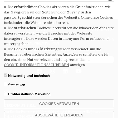
Die
erforderlichen
Cookies aktivieren die Grundfunktionen, wie
das Navigieren auf den Seiten und den Zugang zu den
passwortgeschützten Bereichen der Webseite. Ohne diese Cookies
funktioniert die Webseite nicht korrekt.
Die
statistischen
Cookies unterstützen die Inhaber der Webseite
PRIVACY POLICY
COOKIE POLICY
dabei zu verstehen, wie die Besucher mit der Webseite
interagieren. Dazu werden Daten in anonymer Form erfasst und
ALLGEMEINE
WHISTLEBLOWING
VERKAUFSBEDINGUNGEN
weitergegeben.
Die Cookies für das
Marketing
werden verwendet, um die
Besucher zu überwachen. Ziel ist es, Anzeigen zu schalten, die für
ABONNIEREN SIE DEN NEWSLETTER
den einzelnen Nutzer relevant und ansprechend sind.
COOKIE-INFORMATIONSSCHREIBEN
anzeigen.
Notwendig und technisch
Statistiken
Profilerstellung/Marketing
COOKIES VERWALTEN
CERDOMUS S.R.L.
Via Emilia Ponente, 1000 - 48014 Castel Bolognese (RA) Italy
AUSGEWÄHLTE ERLAUBEN
Tel. +39.0546.652111 - Email: info@cerdomus.com