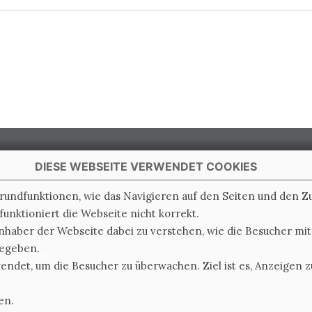
DIESE WEBSEITE VERWENDET COOKIES
Grundfunktionen, wie das Navigieren auf den Seiten und den 
unktioniert die Webseite nicht korrekt.
 Italy
nhaber der Webseite dabei zu verstehen, wie die Besucher mi
gegeben.
e di Ravenna
det, um die Besucher zu überwachen. Ziel ist es, Anzeigen zu
0.000.000 i.v.
en.