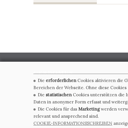
Die
erforderlichen
Cookies aktivieren die 
CERDOMUS S.R.L.
Bereichen der Webseite. Ohne diese Cookies f
Via Emilia Ponente, 1000 - 48014 Castel Bolognese (RA)
Die
statistischen
Cookies unterstützen die I
Tel. +39.0546.652111 - Email: info@cerdomus.com
Daten in anonymer Form erfasst und weiter
Codice Fiscale e numero iscrizione al registro impres
Die Cookies für das
Marketing
werden verwen
02620780391 - REA RA 217992 - Capitale Sociale Euro 2
relevant und ansprechend sind.
COOKIE-INFORMATIONSSCHREIBEN
anzeig