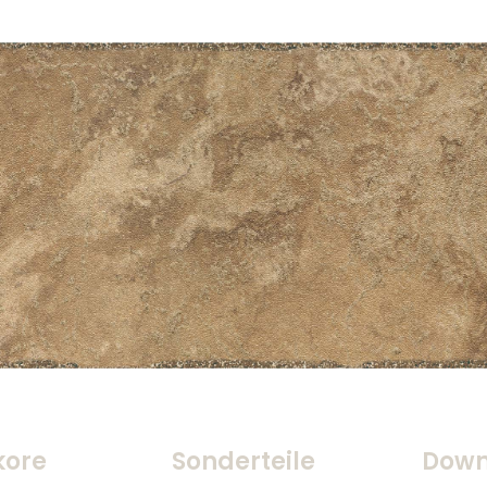
kore
Sonderteile
Down