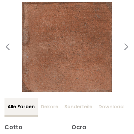
Alle Farben
Dekore
Sonderteile
Download
Z
Cotto
Ocra