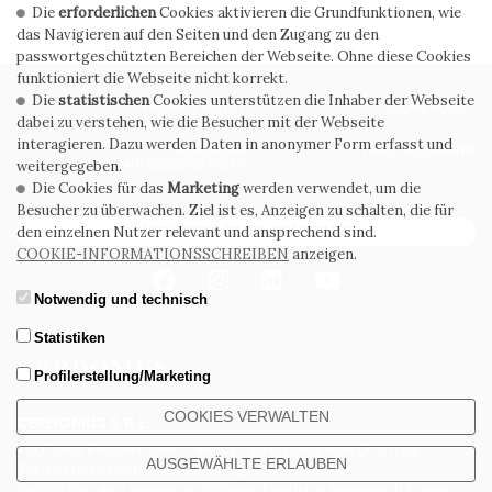
Die
erforderlichen
Cookies aktivieren die Grundfunktionen, wie
das Navigieren auf den Seiten und den Zugang zu den
passwortgeschützten Bereichen der Webseite. Ohne diese Cookies
funktioniert die Webseite nicht korrekt.
Die
statistischen
Cookies unterstützen die Inhaber der Webseite
PRIVACY POLICY
COOKIE POLICY
dabei zu verstehen, wie die Besucher mit der Webseite
interagieren. Dazu werden Daten in anonymer Form erfasst und
ALLGEMEINE
WHISTLEBLOWING
VERKAUFSBEDINGUNGEN
weitergegeben.
Die Cookies für das
Marketing
werden verwendet, um die
Besucher zu überwachen. Ziel ist es, Anzeigen zu schalten, die für
ABONNIEREN SIE DEN NEWSLETTER
den einzelnen Nutzer relevant und ansprechend sind.
COOKIE-INFORMATIONSSCHREIBEN
anzeigen.
Notwendig und technisch
Statistiken
Profilerstellung/Marketing
COOKIES VERWALTEN
CERDOMUS S.R.L.
Via Emilia Ponente, 1000 - 48014 Castel Bolognese (RA) Italy
AUSGEWÄHLTE ERLAUBEN
Tel. +39.0546.652111 - Email: info@cerdomus.com
Codice Fiscale e numero iscrizione al registro imprese di Ravenna