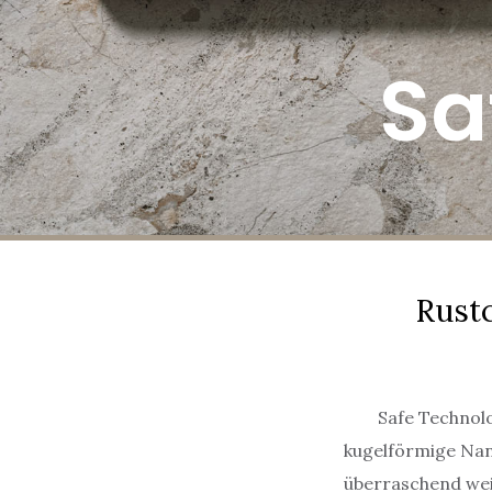
Sa
Rustc
Safe Technolo
kugelförmige Nano
überraschend weic