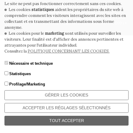
Le site ne peut pas fonctionner correctement sans ces cookies.
Via Emilia Ponente, 1000 - 48014 Castel Bolognese (RA) Italy
Les cookies
statistiques
aident les propriétaires du site web à
Tel. +39.0546.652111 - Email: info@cerdomus.com
comprendre comment les visiteurs interagissent avec les sites en
Codice Fiscale e numero iscrizione al registro imprese di Ravenna
collectant et en transmettant des informations sous forme
02620780391 - REA RA 217992 - Capitale Sociale Euro 20.000.000 i.v.
anonyme.
Les cookies pour le
marketing
sont utilisés pour surveiller les
visiteurs. Leur finalité est d'afficher des annonces pertinentes et
attrayantes pour l'utilisateur individuel.
Consultez la
POLITIQUE CONCERNANT LES COOKIES.
Nécessaire et technique
Statistiques
Profilage/Marketing
GÉRER LES COOKIES
ACCEPTER LES RÉGLAGES SÉLECTIONNÉS
TOUT ACCEPTER