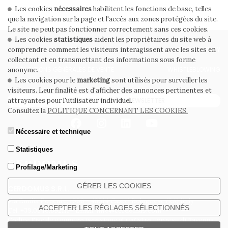
Les cookies
nécessaires
habilitent les fonctions de base, telles
que la navigation sur la page et l'accès aux zones protégées du site.
Le site ne peut pas fonctionner correctement sans ces cookies.
Les cookies
statistiques
aident les propriétaires du site web à
PRIVACY POLICY
COOKIE POLICY
comprendre comment les visiteurs interagissent avec les sites en
collectant et en transmettant des informations sous forme
CONDITIONS GÉNÉRALES DE VENTE
WHISTLEBLOWING
anonyme.
Les cookies pour le
marketing
sont utilisés pour surveiller les
visiteurs. Leur finalité est d'afficher des annonces pertinentes et
ABONNEZ-VOUS À LA NEWSLETTER
attrayantes pour l'utilisateur individuel.
Consultez la
POLITIQUE CONCERNANT LES COOKIES.
Nécessaire et technique
Statistiques
Profilage/Marketing
GÉRER LES COOKIES
CERDOMUS S.R.L.
Via Emilia Ponente, 1000 - 48014 Castel Bolognese (RA) Italy
ACCEPTER LES RÉGLAGES SÉLECTIONNÉS
Tel. +39.0546.652111 - Email: info@cerdomus.com
Codice Fiscale e numero iscrizione al registro imprese di Ravenna