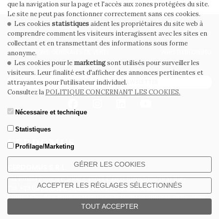
que la navigation sur la page et l'accès aux zones protégées du site.
Le site ne peut pas fonctionner correctement sans ces cookies.
Les cookies
statistiques
aident les propriétaires du site web à
PRIVACY POLICY
COOKIE POLICY
comprendre comment les visiteurs interagissent avec les sites en
collectant et en transmettant des informations sous forme
CONDITIONS GÉNÉRALES DE VENTE
WHISTLEBLOWING
anonyme.
Les cookies pour le
marketing
sont utilisés pour surveiller les
visiteurs. Leur finalité est d'afficher des annonces pertinentes et
ABONNEZ-VOUS À LA NEWSLETTER
attrayantes pour l'utilisateur individuel.
Consultez la
POLITIQUE CONCERNANT LES COOKIES.
Nécessaire et technique
Statistiques
Profilage/Marketing
GÉRER LES COOKIES
CERDOMUS S.R.L.
Via Emilia Ponente, 1000 - 48014 Castel Bolognese (RA) Italy
ACCEPTER LES RÉGLAGES SÉLECTIONNÉS
Tel. +39.0546.652111 - Email: info@cerdomus.com
Codice Fiscale e numero iscrizione al registro imprese di Ravenna
02620780391 - REA RA 217992 - Capitale Sociale Euro 20.000.000 i.v.
TOUT ACCEPTER