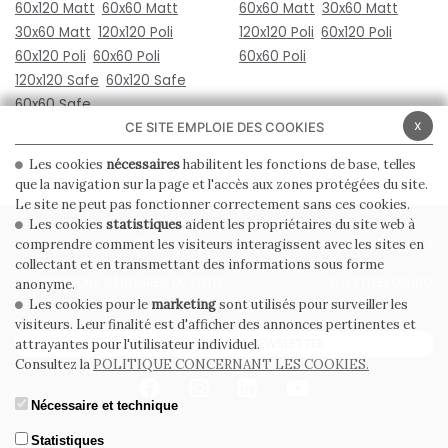
60x120 Matt
60x60 Matt
60x60 Matt
30x60 Matt
30x60 Matt
120x120 Poli
120x120 Poli
60x120 Poli
60x120 Poli
60x60 Poli
60x60 Poli
120x120 Safe
60x120 Safe
60x60 Safe
x
CE SITE EMPLOIE DES COOKIES
Les cookies
nécessaires
habilitent les fonctions de base, telles
que la navigation sur la page et l'accès aux zones protégées du site.
Le site ne peut pas fonctionner correctement sans ces cookies.
Les cookies
statistiques
aident les propriétaires du site web à
PRIVACY POLICY
COOKIE POLICY
comprendre comment les visiteurs interagissent avec les sites en
collectant et en transmettant des informations sous forme
CONDITIONS GÉNÉRALES DE VENTE
WHISTLEBLOWING
anonyme.
Les cookies pour le
marketing
sont utilisés pour surveiller les
visiteurs. Leur finalité est d'afficher des annonces pertinentes et
ABONNEZ-VOUS À LA NEWSLETTER
attrayantes pour l'utilisateur individuel.
Consultez la
POLITIQUE CONCERNANT LES COOKIES.
Nécessaire et technique
Statistiques