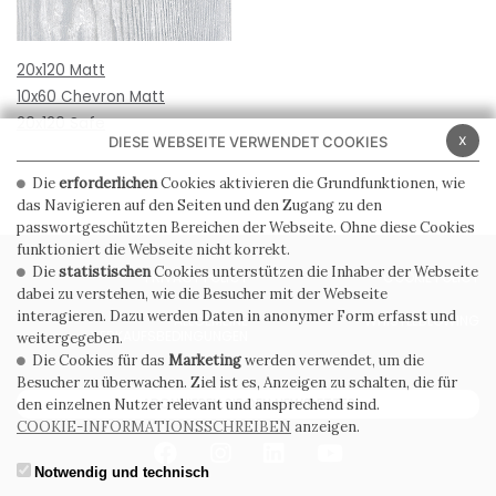
20x120 Matt
10x60 Chevron Matt
20x120 Safe
x
DIESE WEBSEITE VERWENDET COOKIES
Die
erforderlichen
Cookies aktivieren die Grundfunktionen, wie
das Navigieren auf den Seiten und den Zugang zu den
passwortgeschützten Bereichen der Webseite. Ohne diese Cookies
funktioniert die Webseite nicht korrekt.
Die
statistischen
Cookies unterstützen die Inhaber der Webseite
PRIVACY POLICY
COOKIE POLICY
dabei zu verstehen, wie die Besucher mit der Webseite
interagieren. Dazu werden Daten in anonymer Form erfasst und
ALLGEMEINE
WHISTLEBLOWING
VERKAUFSBEDINGUNGEN
weitergegeben.
Die Cookies für das
Marketing
werden verwendet, um die
Besucher zu überwachen. Ziel ist es, Anzeigen zu schalten, die für
ABONNIEREN SIE DEN NEWSLETTER
den einzelnen Nutzer relevant und ansprechend sind.
COOKIE-INFORMATIONSSCHREIBEN
anzeigen.
Notwendig und technisch