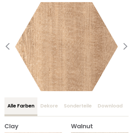
Alle Farben
Dekore
Sonderteile
Download
Z
Clay
Walnut