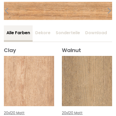
Alle Farben
Dekore
Sonderteile
Download
Z
Clay
Walnut
20x120 Matt
20x120 Matt