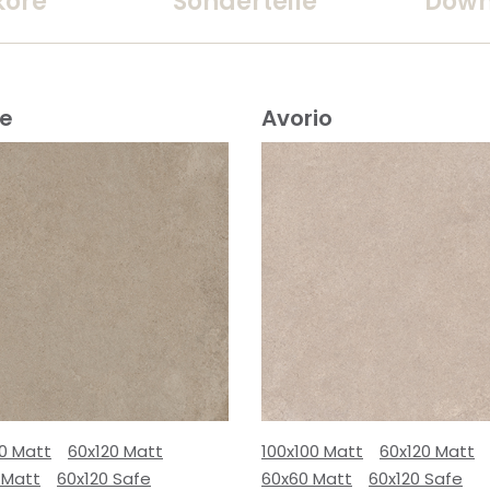
kore
Sonderteile
Down
ge
Avorio
00 Matt
60x120 Matt
100x100 Matt
60x120 Matt
 Matt
60x120 Safe
60x60 Matt
60x120 Safe