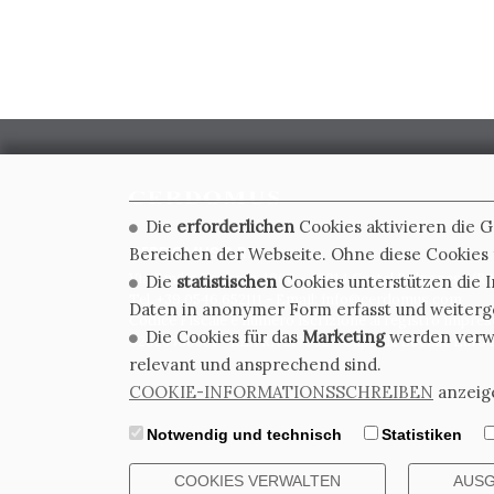
Die
erforderlichen
Cookies aktivieren die 
CERDOMUS S.R.L.
Bereichen der Webseite. Ohne diese Cookies f
Via Emilia Ponente, 1000 - 48014 Castel Bolognese (RA)
Die
statistischen
Cookies unterstützen die I
Tel. +39.0546.652111 - Email: info@cerdomus.com
Daten in anonymer Form erfasst und weiter
Codice Fiscale e numero iscrizione al registro impres
Die Cookies für das
Marketing
werden verwen
02620780391 - REA RA 217992 - Capitale Sociale Euro 2
relevant und ansprechend sind.
COOKIE-INFORMATIONSSCHREIBEN
anzeig
Notwendig und technisch
Statistiken
COOKIES VERWALTEN
AUSG