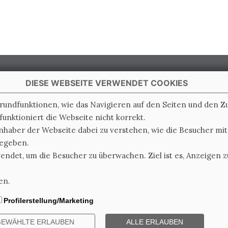
DIESE WEBSEITE VERWENDET COOKIES
Grundfunktionen, wie das Navigieren auf den Seiten und den 
unktioniert die Webseite nicht korrekt.
 Italy
nhaber der Webseite dabei zu verstehen, wie die Besucher mi
gegeben.
e di Ravenna
det, um die Besucher zu überwachen. Ziel ist es, Anzeigen zu
0.000.000 i.v.
en.
Profilerstellung/Marketing
EWÄHLTE ERLAUBEN
ALLE ERLAUBEN