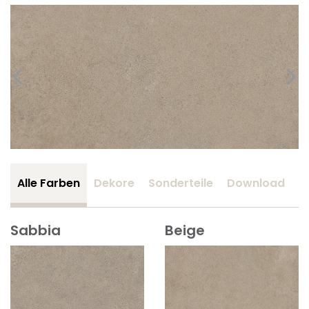
Alle Farben
Dekore
Sonderteile
Download
Z
Sabbia
Beige