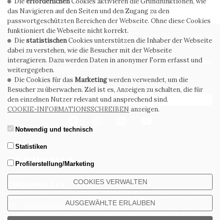
Die
erforderlichen
Cookies aktivieren die Grundfunktionen, wie
das Navigieren auf den Seiten und den Zugang zu den
passwortgeschützten Bereichen der Webseite. Ohne diese Cookies
funktioniert die Webseite nicht korrekt.
Die
statistischen
Cookies unterstützen die Inhaber der Webseite
PRIVACY POLICY
COOKIE POLICY
dabei zu verstehen, wie die Besucher mit der Webseite
interagieren. Dazu werden Daten in anonymer Form erfasst und
ALLGEMEINE
WHISTLEBLOWING
VERKAUFSBEDINGUNGEN
weitergegeben.
Die Cookies für das
Marketing
werden verwendet, um die
Besucher zu überwachen. Ziel ist es, Anzeigen zu schalten, die für
ABONNIEREN SIE DEN NEWSLETTER
den einzelnen Nutzer relevant und ansprechend sind.
COOKIE-INFORMATIONSSCHREIBEN
anzeigen.
Notwendig und technisch
Statistiken
Profilerstellung/Marketing
COOKIES VERWALTEN
CERDOMUS S.R.L.
Via Emilia Ponente, 1000 - 48014 Castel Bolognese (RA) Italy
AUSGEWÄHLTE ERLAUBEN
Tel. +39.0546.652111 - Email: info@cerdomus.com
Codice Fiscale e numero iscrizione al registro imprese di Ravenna