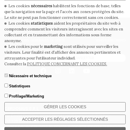
Les cookies
nécessaires
habilitent les fonctions de base, telles
que la navigation sur la page et l'accès aux zones protégées du site.
Le site ne peut pas fonctionner correctement sans ces cookies.
Les cookies
statistiques
aident les propriétaires du site web à
PRIVACY POLICY
COOKIE POLICY
comprendre comment les visiteurs interagissent avec les sites en
collectant et en transmettant des informations sous forme
CONDITIONS GÉNÉRALES DE VENTE
WHISTLEBLOWING
anonyme.
Les cookies pour le
marketing
sont utilisés pour surveiller les
visiteurs. Leur finalité est d'afficher des annonces pertinentes et
ABONNEZ-VOUS À LA NEWSLETTER
attrayantes pour l'utilisateur individuel.
Consultez la
POLITIQUE CONCERNANT LES COOKIES.
Nécessaire et technique
Statistiques
Profilage/Marketing
GÉRER LES COOKIES
CERDOMUS S.R.L.
Via Emilia Ponente, 1000 - 48014 Castel Bolognese (RA) Italy
ACCEPTER LES RÉGLAGES SÉLECTIONNÉS
Tel. +39.0546.652111 - Email: info@cerdomus.com
Codice Fiscale e numero iscrizione al registro imprese di Ravenna