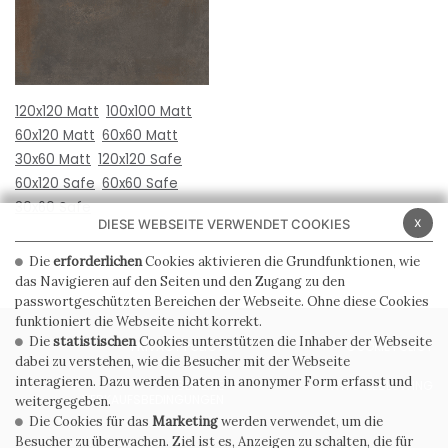
120x120 Matt
100x100 Matt
60x120 Matt
60x60 Matt
30x60 Matt
120x120 Safe
60x120 Safe
60x60 Safe
30x60 Safe
x
DIESE WEBSEITE VERWENDET COOKIES
Die
erforderlichen
Cookies aktivieren die Grundfunktionen, wie
das Navigieren auf den Seiten und den Zugang zu den
passwortgeschützten Bereichen der Webseite. Ohne diese Cookies
funktioniert die Webseite nicht korrekt.
Die
statistischen
Cookies unterstützen die Inhaber der Webseite
PRIVACY POLICY
COOKIE POLICY
dabei zu verstehen, wie die Besucher mit der Webseite
interagieren. Dazu werden Daten in anonymer Form erfasst und
ALLGEMEINE
WHISTLEBLOWING
VERKAUFSBEDINGUNGEN
weitergegeben.
Die Cookies für das
Marketing
werden verwendet, um die
Besucher zu überwachen. Ziel ist es, Anzeigen zu schalten, die für