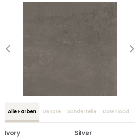
Alle Farben
Dekore
Sonderteile
Download
Z
Ivory
Silver