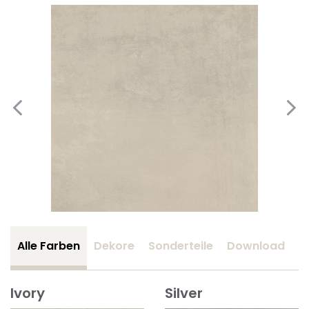
Alle Farben
Dekore
Sonderteile
Download
Z
Ivory
Silver