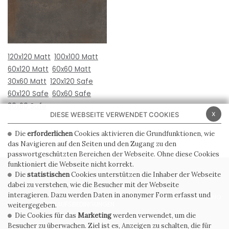
120x120 Matt
100x100 Matt
60x120 Matt
60x60 Matt
30x60 Matt
120x120 Safe
60x120 Safe
60x60 Safe
30x60 Safe
x
DIESE WEBSEITE VERWENDET COOKIES
Die
erforderlichen
Cookies aktivieren die Grundfunktionen, wie
das Navigieren auf den Seiten und den Zugang zu den
passwortgeschützten Bereichen der Webseite. Ohne diese Cookies
funktioniert die Webseite nicht korrekt.
Die
statistischen
Cookies unterstützen die Inhaber der Webseite
PRIVACY POLICY
COOKIE POLICY
dabei zu verstehen, wie die Besucher mit der Webseite
interagieren. Dazu werden Daten in anonymer Form erfasst und
ALLGEMEINE
WHISTLEBLOWING
VERKAUFSBEDINGUNGEN
weitergegeben.
Die Cookies für das
Marketing
werden verwendet, um die
Besucher zu überwachen. Ziel ist es, Anzeigen zu schalten, die für