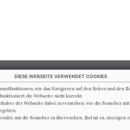
DIESE WEBSEITE VERWENDET COOKIES
Grundfunktionen, wie das Navigieren auf den Seiten und den 
unktioniert die Webseite nicht korrekt.
 Italy
nhaber der Webseite dabei zu verstehen, wie die Besucher mi
gegeben.
e di Ravenna
det, um die Besucher zu überwachen. Ziel ist es, Anzeigen zu
0.000.000 i.v.