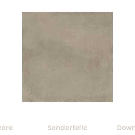
kore
Sonderteile
Down