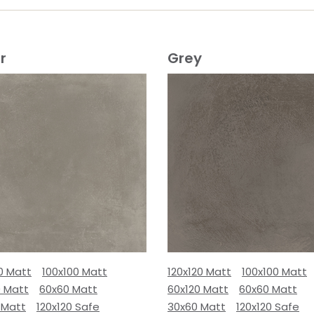
r
Grey
0 Matt
100x100 Matt
120x120 Matt
100x100 Matt
0 Matt
60x60 Matt
60x120 Matt
60x60 Matt
 Matt
120x120 Safe
30x60 Matt
120x120 Safe