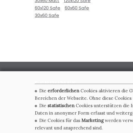
30x60 Matt
120x120 Safe
60x120 Safe
60x60 Safe
30x60 Safe
Die
erforderlichen
Cookies aktivieren die 
CERDOMUS S.R.L.
Bereichen der Webseite. Ohne diese Cookies f
Via Emilia Ponente, 1000 - 48014 Castel Bolognese (RA)
Die
statistischen
Cookies unterstützen die I
Tel. +39.0546.652111 - Email: info@cerdomus.com
Daten in anonymer Form erfasst und weiter
Codice Fiscale e numero iscrizione al registro impres
Die Cookies für das
Marketing
werden verwen
02620780391 - REA RA 217992 - Capitale Sociale Euro 2
relevant und ansprechend sind.