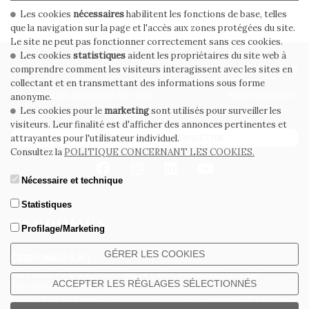
Les cookies
nécessaires
habilitent les fonctions de base, telles
que la navigation sur la page et l'accès aux zones protégées du site.
Le site ne peut pas fonctionner correctement sans ces cookies.
Les cookies
statistiques
aident les propriétaires du site web à
PRIVACY POLICY
COOKIE POLICY
comprendre comment les visiteurs interagissent avec les sites en
collectant et en transmettant des informations sous forme
CONDITIONS GÉNÉRALES DE VENTE
WHISTLEBLOWING
anonyme.
Les cookies pour le
marketing
sont utilisés pour surveiller les
visiteurs. Leur finalité est d'afficher des annonces pertinentes et
ABONNEZ-VOUS À LA NEWSLETTER
attrayantes pour l'utilisateur individuel.
Consultez la
POLITIQUE CONCERNANT LES COOKIES.
Nécessaire et technique
Statistiques
Profilage/Marketing
GÉRER LES COOKIES
CERDOMUS S.R.L.
Via Emilia Ponente, 1000 - 48014 Castel Bolognese (RA) Italy
ACCEPTER LES RÉGLAGES SÉLECTIONNÉS
Tel. +39.0546.652111 - Email: info@cerdomus.com
Codice Fiscale e numero iscrizione al registro imprese di Ravenna