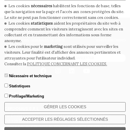
Les cookies
nécessaires
habilitent les fonctions de base, telles
que la navigation sur la page et l'accès aux zones protégées du site.
Le site ne peut pas fonctionner correctement sans ces cookies.
Les cookies
statistiques
aident les propriétaires du site web à
PRIVACY POLICY
COOKIE POLICY
comprendre comment les visiteurs interagissent avec les sites en
collectant et en transmettant des informations sous forme
CONDITIONS GÉNÉRALES DE VENTE
WHISTLEBLOWING
anonyme.
Les cookies pour le
marketing
sont utilisés pour surveiller les
visiteurs. Leur finalité est d'afficher des annonces pertinentes et
ABONNEZ-VOUS À LA NEWSLETTER
attrayantes pour l'utilisateur individuel.
Consultez la
POLITIQUE CONCERNANT LES COOKIES.
Nécessaire et technique
Statistiques
Profilage/Marketing
GÉRER LES COOKIES
CERDOMUS S.R.L.
Via Emilia Ponente, 1000 - 48014 Castel Bolognese (RA) Italy
ACCEPTER LES RÉGLAGES SÉLECTIONNÉS
Tel. +39.0546.652111 - Email: info@cerdomus.com
Codice Fiscale e numero iscrizione al registro imprese di Ravenna