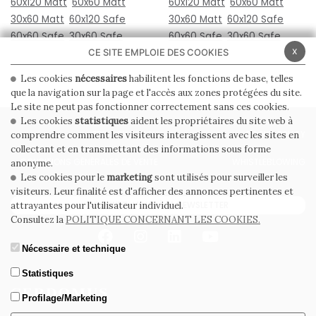
60x120 Matt
60x60 Matt
60x120 Matt
60x60 Matt
30x60 Matt
60x120 Safe
30x60 Matt
60x120 Safe
60x60 Safe
30x60 Safe
60x60 Safe
30x60 Safe
x
CE SITE EMPLOIE DES COOKIES
Les cookies
nécessaires
habilitent les fonctions de base, telles
que la navigation sur la page et l'accès aux zones protégées du site.
Le site ne peut pas fonctionner correctement sans ces cookies.
Les cookies
statistiques
aident les propriétaires du site web à
PRIVACY POLICY
COOKIE POLICY
comprendre comment les visiteurs interagissent avec les sites en
collectant et en transmettant des informations sous forme
CONDITIONS GÉNÉRALES DE VENTE
WHISTLEBLOWING
anonyme.
Les cookies pour le
marketing
sont utilisés pour surveiller les
visiteurs. Leur finalité est d'afficher des annonces pertinentes et
ABONNEZ-VOUS À LA NEWSLETTER
attrayantes pour l'utilisateur individuel.
Consultez la
POLITIQUE CONCERNANT LES COOKIES.
Nécessaire et technique
Statistiques
Profilage/Marketing