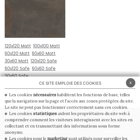
120x120 Matt
100x100 Matt
60x120 Matt
60x60 Matt
30x60 Matt
120x120 Safe
60x120 Safe
60x60 Safe
30x60 Safe
x
CE SITE EMPLOIE DES COOKIES
Les cookies
nécessaires
habilitent les fonctions de base, telles
que la navigation sur la page et l'accès aux zones protégées du site.
Le site ne peut pas fonctionner correctement sans ces cookies.
Les cookies
statistiques
aident les propriétaires du site web à
PRIVACY POLICY
COOKIE POLICY
comprendre comment les visiteurs interagissent avec les sites en
collectant et en transmettant des informations sous forme
CONDITIONS GÉNÉRALES DE VENTE
WHISTLEBLOWING
anonyme.
Les cookies pour le
marketing
sont utilisés pour surveiller les