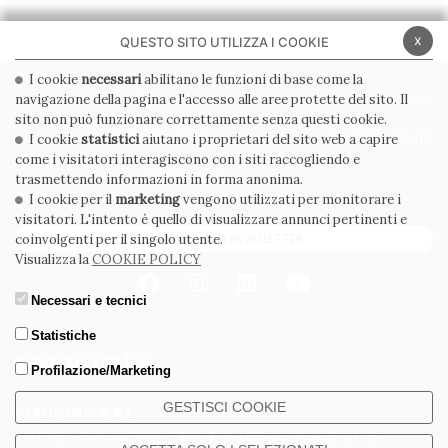
x
QUESTO SITO UTILIZZA I COOKIE
I cookie
necessari
abilitano le funzioni di base come la
navigazione della pagina e l'accesso alle aree protette del sito. Il
PRIVACY POLICY
COOKIE POLICY
sito non può funzionare correttamente senza questi cookie.
CONDIZIONI GENERALI
WHISTLEBLOWING
I cookie
statistici
aiutano i proprietari del sito web a capire
come i visitatori interagiscono con i siti raccogliendo e
CODICE ETICO
trasmettendo informazioni in forma anonima.
I cookie per il
marketing
vengono utilizzati per monitorare i
visitatori. L'intento è quello di visualizzare annunci pertinenti e
ISCRIVITI ALLA NEWSLETTER
coinvolgenti per il singolo utente.
Visualizza la
COOKIE POLICY
Necessari e tecnici
Statistiche
Profilazione/Marketing
GESTISCI COOKIE
CERDOMUS S.R.L.
Via Emilia Ponente, 1000 - 48014 Castel Bolognese (RA) Italy