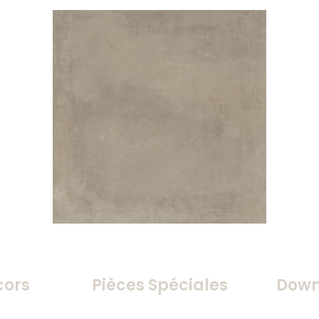
cors
Pièces Spéciales
Down