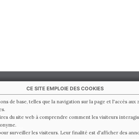
CE SITE EMPLOIE DES COOKIES
ions de base, telles que la navigation sur la page et l'accès aux
es.
 Italy
ires du site web à comprendre comment les visiteurs interagiss
nonyme.
e di Ravenna
pour surveiller les visiteurs. Leur finalité est d'afficher des a
0.000.000 i.v.