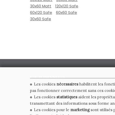
30x60 Matt
120x120 Safe
60x120 Safe
60x60 Safe
30x60 Safe
Les cookies
nécessaires
habilitent les fonct
CERDOMUS S.R.L.
pas fonctionner correctement sans ces cooki
Via Emilia Ponente, 1000 - 48014 Castel Bolognese (RA)
Les cookies
statistiques
aident les propriéta
Tel. +39.0546.652111 - Email: info@cerdomus.com
transmettant des informations sous forme a
Codice Fiscale e numero iscrizione al registro impres
Les cookies pour le
marketing
sont utilisés 
02620780391 - REA RA 217992 - Capitale Sociale Euro 2