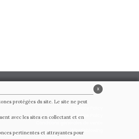
x
 zones protégées du site. Le site ne peut
Privacy Policy
Cookie Policy
ent avec les sites en collectant et en
Conditions générales de vente
Whistleblowing
nnonces pertinentes et attrayantes pour