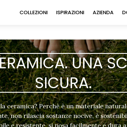
COLLEZIONI
ISPIRAZIONI
AZIENDA
D
CERAMICA. UNA SC
SICURA.
la ceramica? Perchè è un materiale natural
e, non rilascia sostanze nocive, è sostenibi
abile e resistente, si posa facilmente e dura a