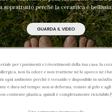
 soprattutto perchè la ceramica è bellissi
GUARDA IL VIDEO
riale per i pavimenti e i rivestimenti della tua casa, la cera
nallergica, non fa odore e non trattiene né lo sporco né i bat
 in ogni ambiente perché è versatile e disponibile in un’infini
e e dura nel tempo: non si deforma, resiste al gelo e agli 
on contiente plastica, quindi è completamente riciclabile
Una campagna promossa da