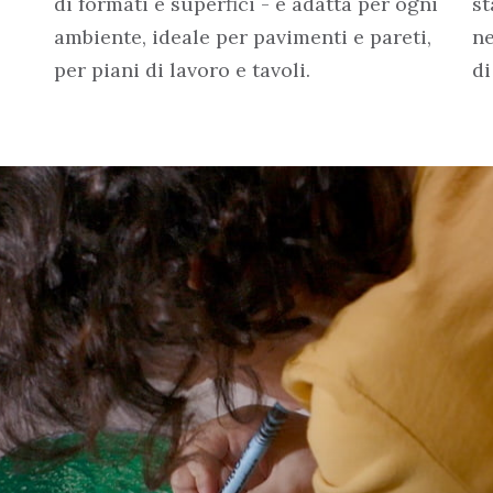
di formati e superfici - è adatta per ogni
st
ambiente, ideale per pavimenti e pareti,
ne
per piani di lavoro e tavoli.
di