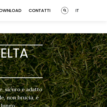
OWNLOAD
CONTATTI
IT
ELTA
e, sicuro e adatto
le, non brucia, è
 lungo.