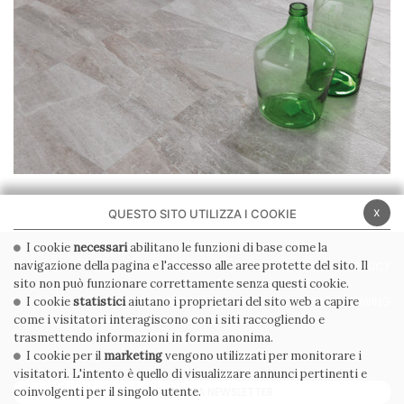
Scopri di più
x
QUESTO SITO UTILIZZA I COOKIE
I cookie
necessari
abilitano le funzioni di base come la
navigazione della pagina e l'accesso alle aree protette del sito. Il
PRIVACY POLICY
COOKIE POLICY
sito non può funzionare correttamente senza questi cookie.
CONDIZIONI GENERALI
WHISTLEBLOWING
I cookie
statistici
aiutano i proprietari del sito web a capire
come i visitatori interagiscono con i siti raccogliendo e
CODICE ETICO
trasmettendo informazioni in forma anonima.
I cookie per il
marketing
vengono utilizzati per monitorare i
visitatori. L'intento è quello di visualizzare annunci pertinenti e
ISCRIVITI ALLA NEWSLETTER
coinvolgenti per il singolo utente.