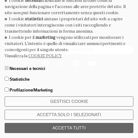
I cookie
necessari
abilitano le funzioni di base come la
navigazione della pagina e l'accesso alle aree protette del sito. Il
PRIVACY POLICY
COOKIE POLICY
sito non può funzionare correttamente senza questi cookie.
I cookie
statistici
aiutano i proprietari del sito web a capire
CONDIZIONI GENERALI
WHISTLEBLOWING
come i visitatori interagiscono con i siti raccogliendo e
CODICE ETICO
trasmettendo informazioni in forma anonima.
I cookie per il
marketing
vengono utilizzati per monitorare i
visitatori. L'intento è quello di visualizzare annunci pertinenti e
coinvolgenti per il singolo utente.
ISCRIVITI ALLA NEWSLETTER
Visualizza la
COOKIE POLICY
Necessari e tecnici
Statistiche
Profilazione/Marketing
GESTISCI COOKIE
CERDOMUS S.R.L.
Via Emilia Ponente, 1000 - 48014 Castel Bolognese (RA) Italy
ACCETTA SOLO I SELEZIONATI
Tel. +39.0546.652111 - Email: info@cerdomus.com
Codice Fiscale e numero iscrizione al registro imprese di Ravenna
ACCETTA TUTTI
02620780391 - REA RA 217992 - Capitale Sociale Euro 20.000.000 i.v.