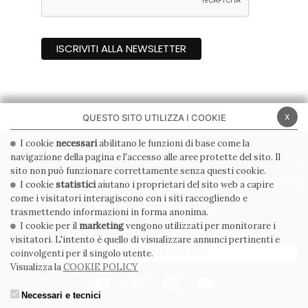
x
QUESTO SITO UTILIZZA I COOKIE
I cookie
necessari
abilitano le funzioni di base come la
navigazione della pagina e l'accesso alle aree protette del sito. Il
PRIVACY POLICY
COOKIE POLICY
sito non può funzionare correttamente senza questi cookie.
CONDIZIONI GENERALI
WHISTLEBLOWING
I cookie
statistici
aiutano i proprietari del sito web a capire
come i visitatori interagiscono con i siti raccogliendo e
CODICE ETICO
trasmettendo informazioni in forma anonima.
I cookie per il
marketing
vengono utilizzati per monitorare i
visitatori. L'intento è quello di visualizzare annunci pertinenti e
ISCRIVITI ALLA NEWSLETTER
coinvolgenti per il singolo utente.
Visualizza la
COOKIE POLICY
Necessari e tecnici